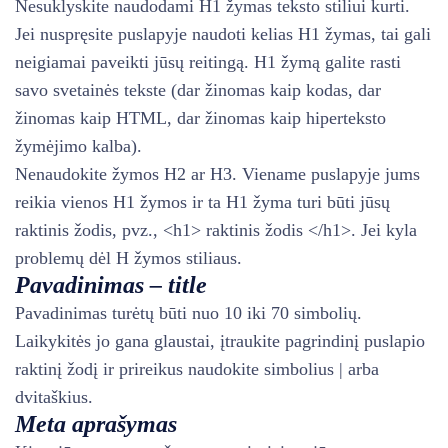
Nesuklyskite naudodami H1 žymas teksto stiliui kurti.
Jei nuspręsite puslapyje naudoti kelias H1 žymas, tai gali
neigiamai paveikti jūsų reitingą. H1 žymą galite rasti
savo svetainės tekste (dar žinomas kaip kodas, dar
žinomas kaip HTML, dar žinomas kaip hiperteksto
žymėjimo kalba).
Nenaudokite žymos H2 ar H3. Viename puslapyje jums
reikia vienos H1 žymos ir ta H1 žyma turi būti jūsų
raktinis žodis, pvz., <h1> raktinis žodis </h1>. Jei kyla
problemų dėl H žymos stiliaus.
Pavadinimas – title
Pavadinimas turėtų būti nuo 10 iki 70 simbolių.
Laikykitės jo gana glaustai, įtraukite pagrindinį puslapio
raktinį žodį ir prireikus naudokite simbolius | arba
dvitaškius.
Meta aprašymas