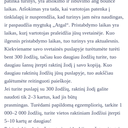
patinka turinys, yra atšokimo ir išbuvimo ang bounce
laikas. Atšokimas yra tada, kai vartotojas patenka į
tinklalapį ir nusprendžia, kad turinys jam nėra naudingas,
ir paspaudžia mygtuką „Atgal“. Pristabdymo laikas yra
laikas, kurį vartotojas praleidžia jūsų svetainėje. Kuo
ilgesnis pristabdymo laikas, tuo turinys yra aktualesnis.
Kiekviename savo svetainės puslapyje turėtumėte turėti
bent 300 žodžių, tačiau kuo daugiau žodžių turite, tuo
daugiau šansų įterpti raktinį žodį į savo kopiją. Kuo
daugiau raktinių žodžių jūsų puslapyje, tuo aukščiau
galėtumėte reitinguoti paieškoje.
Jei turite puslapį su 300 žodžių, raktinį žodį galite
naudoti tik 2–3 kartus, kad jis būtų
prasmingas. Turėdami papildomą egzempliorių, tarkite 1
000–2 000 žodžių, turite vietos raktiniam žodžiui įterpti
5–10 kartų ar daugiau!