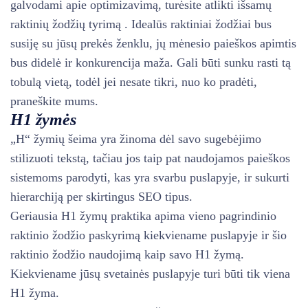
galvodami apie optimizavimą, turėsite atlikti išsamų
raktinių žodžių tyrimą . Idealūs raktiniai žodžiai bus
susiję su jūsų prekės ženklu, jų mėnesio paieškos apimtis
bus didelė ir konkurencija maža. Gali būti sunku rasti tą
tobulą vietą, todėl jei nesate tikri, nuo ko pradėti,
praneškite mums.
H1
žymės
„H“ žymių šeima yra žinoma dėl savo sugebėjimo
stilizuoti tekstą, tačiau jos taip pat naudojamos paieškos
sistemoms parodyti, kas yra svarbu puslapyje, ir sukurti
hierarchiją per skirtingus SEO tipus.
Geriausia H1 žymų praktika apima vieno pagrindinio
raktinio žodžio paskyrimą kiekviename puslapyje ir šio
raktinio žodžio naudojimą kaip savo H1 žymą.
Kiekviename jūsų svetainės puslapyje turi būti tik viena
H1 žyma.