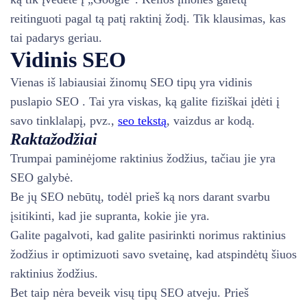
reitinguoti pagal tą patį raktinį žodį. Tik klausimas, kas
tai padarys geriau.
Vidinis SEO
Vienas iš labiausiai žinomų SEO tipų yra vidinis
puslapio SEO . Tai yra viskas, ką galite fiziškai įdėti į
savo tinklalapį, pvz.,
seo tekstą
, vaizdus ar kodą.
Raktažodžiai
Trumpai paminėjome raktinius žodžius, tačiau jie yra
SEO galybė.
Be jų SEO nebūtų, todėl prieš ką nors darant svarbu
įsitikinti, kad jie supranta, kokie jie yra.
Galite pagalvoti, kad galite pasirinkti norimus raktinius
žodžius ir optimizuoti savo svetainę, kad atspindėtų šiuos
raktinius žodžius.
Bet taip nėra beveik visų tipų SEO atveju. Prieš