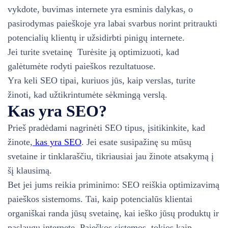
vykdote, buvimas internete yra esminis dalykas, o
pasirodymas paieškoje yra labai svarbus norint pritraukti
potencialių klientų ir užsidirbti pinigų internete.
Jei turite svetainę Turėsite ją optimizuoti, kad
galėtumėte rodyti paieškos rezultatuose.
Yra keli SEO tipai, kuriuos jūs, kaip verslas, turite
žinoti, kad užtikrintumėte sėkmingą verslą.
Kas yra SEO?
Prieš pradėdami nagrinėti SEO tipus, įsitikinkite, kad
žinote,
kas yra SEO
. Jei esate susipažinę su mūsų
svetaine ir tinklaraščiu, tikriausiai jau žinote atsakymą į
šį klausimą.
Bet jei jums reikia priminimo: SEO reiškia optimizavimą
paieškos sistemoms. Tai, kaip potencialūs klientai
organiškai randa jūsų svetainę, kai ieško jūsų produktų ir
paslaugų internete. Paieškos sistemos, tokios kaip