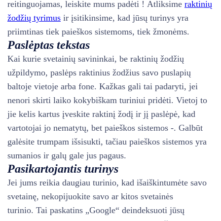
reitinguojamas, leiskite mums padėti ! Atliksime
raktinių
žodžių tyrimus
ir įsitikinsime, kad jūsų turinys yra
priimtinas tiek paieškos sistemoms, tiek žmonėms.
Paslėptas tekstas
Kai kurie svetainių savininkai, be raktinių žodžių
užpildymo, paslėps raktinius žodžius savo puslapių
baltoje vietoje arba fone. Kažkas gali tai padaryti, jei
nenori skirti laiko kokybiškam turiniui pridėti. Vietoj to
jie kelis kartus įveskite raktinį žodį ir jį paslėpė, kad
vartotojai jo nematytų, bet paieškos sistemos -. Galbūt
galėsite trumpam išsisukti, tačiau paieškos sistemos yra
sumanios ir galų gale jus pagaus.
Pasikartojantis turinys
Jei jums reikia daugiau turinio, kad išaiškintumėte savo
svetainę, nekopijuokite savo ar kitos svetainės
turinio. Tai paskatins „Google“ deindeksuoti jūsų