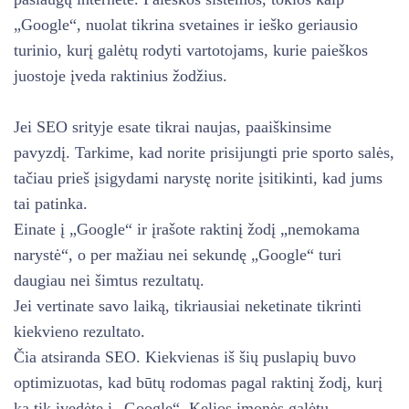
„Google“, nuolat tikrina svetaines ir ieško geriausio
turinio, kurį galėtų rodyti vartotojams, kurie paieškos
juostoje įveda raktinius žodžius.
Jei SEO srityje esate tikrai naujas, paaiškinsime
pavyzdį. Tarkime, kad norite prisijungti prie sporto salės,
tačiau prieš įsigydami narystę norite įsitikinti, kad jums
tai patinka.
Einate į „Google“ ir įrašote raktinį žodį „nemokama
narystė“, o per mažiau nei sekundę „Google“ turi
daugiau nei šimtus rezultatų.
Jei vertinate savo laiką, tikriausiai neketinate tikrinti
kiekvieno rezultato.
Čia atsiranda SEO. Kiekvienas iš šių puslapių buvo
optimizuotas, kad būtų rodomas pagal raktinį žodį, kurį
ką tik įvedėte į „Google“. Kelios įmonės galėtų