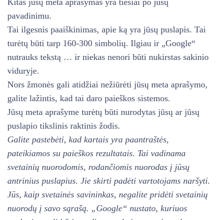
Kitas jūsų meta aprašymas yra tiesiai po jūsų
pavadinimu.
Tai ilgesnis paaiškinimas, apie ką yra jūsų puslapis. Tai
turėtų būti tarp 160-300 simbolių. Ilgiau ir „Google“
nutrauks tekstą … ir niekas nenori būti nukirstas sakinio
viduryje.
Nors žmonės gali atidžiai nežiūrėti jūsų meta aprašymo,
galite lažintis, kad tai daro paieškos sistemos.
Jūsų meta aprašyme turėtų būti nurodytas jūsų ar jūsų
puslapio tikslinis raktinis žodis.
Galite pastebėti, kad kartais yra paantraštės,
pateikiamos su paieškos rezultatais. Tai vadinama
svetainių nuorodomis, rodančiomis nuorodas į jūsų
antrinius puslapius. Jie skirti padėti vartotojams naršyti.
Jūs, kaip svetainės savininkas, negalite pridėti svetainių
nuorodų į savo sąrašą. „Google“ nustato, kuriuos