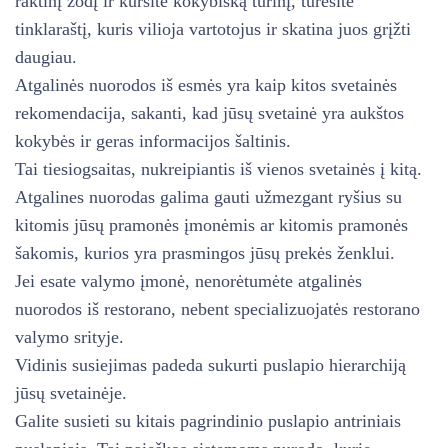
raktinį žodį ir kursite kokybišką turinį, turėsite
tinklaraštį, kuris vilioja vartotojus ir skatina juos grįžti
daugiau.
Atgalinės nuorodos iš esmės yra kaip kitos svetainės
rekomendacija, sakanti, kad jūsų svetainė yra aukštos
kokybės ir geras informacijos šaltinis.
Tai tiesiogsaitas, nukreipiantis iš vienos svetainės į kitą.
Atgalines nuorodas galima gauti užmezgant ryšius su
kitomis jūsų pramonės įmonėmis ar kitomis pramonės
šakomis, kurios yra prasmingos jūsų prekės ženklui.
Jei esate valymo įmonė, nenorėtumėte atgalinės
nuorodos iš restorano, nebent specializuojatės restorano
valymo srityje.
Vidinis susiejimas padeda sukurti puslapio hierarchiją
jūsų svetainėje.
Galite susieti su kitais pagrindinio puslapio antriniais