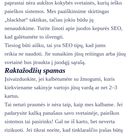
paprastai nėra aukštos kokybės svetainės, kurių ieško
paieškos sistemos. Mes paaiškinsime skirtingas
„blackhat“ taktikas, tačiau jokiu būdu jų
nenaudokime. Turite žinoti apie juodos kepurės SEO,
kad galėtumėte to išvengti.
Tiesiog būti aišku, tai yra SEO tipų, kad jums
reikia
ne
naudoti. Jie sunaikins jūsų reitingus arba jūsų
svetainė bus įtraukta į juodąjį sąrašą.
Raktažodžių spamas
Įsivaizduokite, jei kalbėtumėte su žmogumi, kuris
kiekviename sakinyje vartojo jūsų vardą ar net 2–3
kartus.
Tai neturi prasmės ir nėra taip, kaip mes kalbame. Jei
padarysite kažką panašaus savo svetainėje, paieškos
sistemos tai pasirinks! Gal ne iš karto, bet neverta
rizikuoti. Jei tikrai norite, kad tinklaraščio įrašas būtų