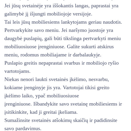
Jei jūsų svetainėje yra iššokantis langas, paprastai yra
galimybė jį išjungti mobiliojoje versijoje.
Tai leis jūsų mobiliesiems lankytojams geriau naudotis.
Pertvarkykite savo meniu. Jei naršymo juostoje yra
daugybė puslapių, gali būti tikslinga pertvarkyti meniu
mobiliuosiuose įrenginiuose. Galite sukurti atskirus
meniu, rodomus mobiliajame ir darbalaukyje.
Puslapio greitis nepaprastai svarbus ir mobiliojo ryšio
vartotojams.
Niekas nenori laukti svetainės įkėlimo, nesvarbu,
kokiame įrenginyje jis yra. Vartotojai tikisi greito
įkėlimo laiko, ypač mobiliuosiuose
įrenginiuose. Išbandykite savo svetainę mobiliesiems ir
įsitikinkite, kad ji greitai įkeliama.
Sumažinsite svetainės atšokimų skaičių ir padidinsite
savo pardavimus.