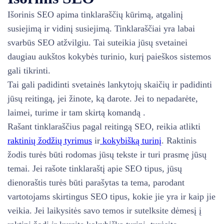
Išorinis SEO apima tinklaraščių kūrimą, atgalinį
susiejimą ir vidinį susiejimą. Tinklaraščiai yra labai
svarbūs SEO atžvilgiu. Tai suteikia jūsų svetainei
daugiau aukštos kokybės turinio, kurį paieškos sistemos
gali tikrinti.
Tai gali padidinti svetainės lankytojų skaičių ir padidinti
jūsų reitingą, jei žinote, ką darote. Jei to nepadarėte,
laimei, turime ir tam skirtą komandą .
Rašant tinklaraščius pagal reitingą SEO, reikia atlikti
raktinių žodžių tyrimus
ir
kokybišką turinį
. Raktinis
žodis turės būti rodomas jūsų tekste ir turi prasmę jūsų
temai. Jei rašote tinklaraštį apie SEO tipus, jūsų
dienoraštis turės būti parašytas ta tema, parodant
vartotojams skirtingus SEO tipus, kokie jie yra ir kaip jie
veikia. Jei laikysitės savo temos ir sutelksite dėmesį į