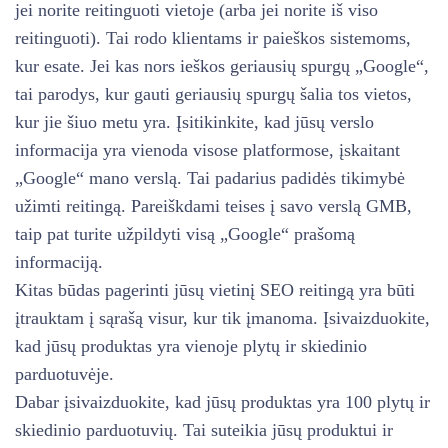
jei norite reitinguoti vietoje (arba jei norite iš viso
reitinguoti). Tai rodo klientams ir paieškos sistemoms,
kur esate. Jei kas nors ieškos geriausių spurgų „Google“,
tai parodys, kur gauti geriausių spurgų šalia tos vietos,
kur jie šiuo metu yra. Įsitikinkite, kad jūsų verslo
informacija yra vienoda visose platformose, įskaitant
„Google“ mano verslą. Tai padarius padidės tikimybė
užimti reitingą. Pareiškdami teises į savo verslą GMB,
taip pat turite užpildyti visą „Google“ prašomą
informaciją.
Kitas būdas pagerinti jūsų vietinį SEO reitingą yra būti
įtrauktam į sąrašą visur, kur tik įmanoma. Įsivaizduokite,
kad jūsų produktas yra vienoje plytų ir skiedinio
parduotuvėje.
Dabar įsivaizduokite, kad jūsų produktas yra 100 plytų ir
skiedinio parduotuvių. Tai suteikia jūsų produktui ir