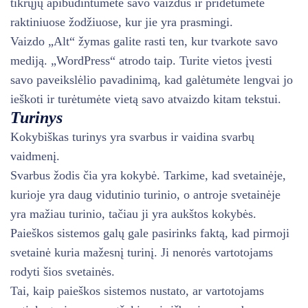
tikrųjų apibūdintumėte savo vaizdus ir pridėtumėte
raktiniuose žodžiuose, kur jie yra prasmingi.
Vaizdo „Alt“ žymas galite rasti ten, kur tvarkote savo
mediją. „WordPress“ atrodo taip. Turite vietos įvesti
savo paveikslėlio pavadinimą, kad galėtumėte lengvai jo
ieškoti ir turėtumėte vietą savo atvaizdo kitam tekstui.
Turinys
Kokybiškas turinys yra svarbus ir vaidina svarbų
vaidmenį.
Svarbus žodis čia yra kokybė. Tarkime, kad svetainėje,
kurioje yra daug vidutinio turinio, o antroje svetainėje
yra mažiau turinio, tačiau ji yra aukštos kokybės.
Paieškos sistemos galų gale pasirinks faktą, kad pirmoji
svetainė kuria mažesnį turinį. Ji nenorės vartotojams
rodyti šios svetainės.
Tai, kaip paieškos sistemos nustato, ar vartotojams