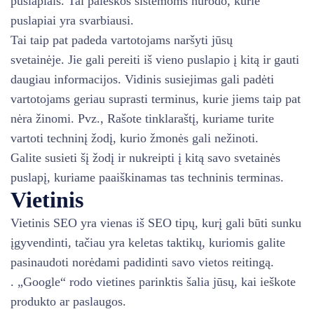
puslapiais. Tai paieškos sistemoms nurodo, kurie
puslapiai yra svarbiausi.
Tai taip pat padeda vartotojams naršyti jūsų
svetainėje. Jie gali pereiti iš vieno puslapio į kitą ir gauti
daugiau informacijos. Vidinis susiejimas gali padėti
vartotojams geriau suprasti terminus, kurie jiems taip pat
nėra žinomi. Pvz., Rašote tinklaraštį, kuriame turite
vartoti techninį žodį, kurio žmonės gali nežinoti.
Galite susieti šį žodį ir nukreipti į kitą savo svetainės
puslapį, kuriame paaiškinamas tas techninis terminas.
Vietinis
Vietinis SEO yra vienas iš SEO tipų, kurį gali būti sunku
įgyvendinti, tačiau yra keletas taktikų, kuriomis galite
pasinaudoti norėdami padidinti savo vietos reitingą.
. „Google“ rodo vietines parinktis šalia jūsų, kai ieškote
produkto ar paslaugos.