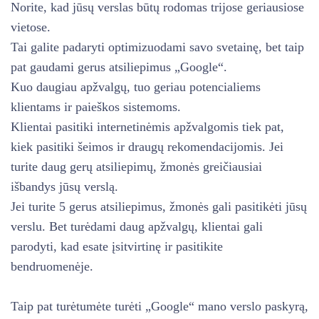
Norite, kad jūsų verslas būtų rodomas trijose geriausiose
vietose.
Tai galite padaryti optimizuodami savo svetainę, bet taip
pat gaudami gerus atsiliepimus „Google“.
Kuo daugiau apžvalgų, tuo geriau potencialiems
klientams ir paieškos sistemoms.
Klientai pasitiki internetinėmis apžvalgomis tiek pat,
kiek pasitiki šeimos ir draugų rekomendacijomis. Jei
turite daug gerų atsiliepimų, žmonės greičiausiai
išbandys jūsų verslą.
Jei turite 5 gerus atsiliepimus, žmonės gali pasitikėti jūsų
verslu. Bet turėdami daug apžvalgų, klientai gali
parodyti, kad esate įsitvirtinę ir pasitikite
bendruomenėje.
Taip pat turėtumėte turėti „Google“ mano verslo paskyrą,