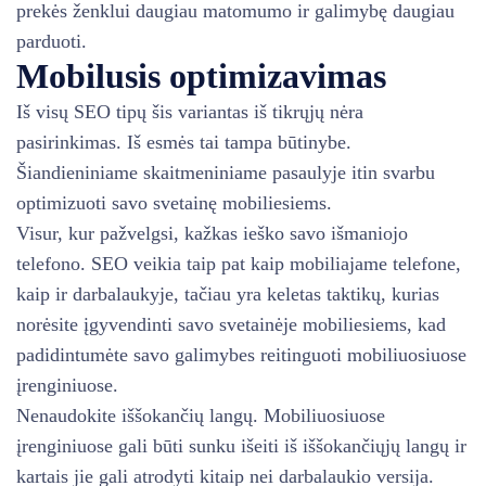
prekės ženklui daugiau matomumo ir galimybę daugiau
parduoti.
Mobilusis optimizavimas
Iš visų SEO tipų šis variantas iš tikrųjų nėra
pasirinkimas. Iš esmės tai tampa būtinybe.
Šiandieniniame skaitmeniniame pasaulyje itin svarbu
optimizuoti savo svetainę mobiliesiems.
Visur, kur pažvelgsi, kažkas ieško savo išmaniojo
telefono. SEO veikia taip pat kaip mobiliajame telefone,
kaip ir darbalaukyje, tačiau yra keletas taktikų, kurias
norėsite įgyvendinti savo svetainėje mobiliesiems, kad
padidintumėte savo galimybes reitinguoti mobiliuosiuose
įrenginiuose.
Nenaudokite iššokančių langų. Mobiliuosiuose
įrenginiuose gali būti sunku išeiti iš iššokančiųjų langų ir
kartais jie gali atrodyti kitaip nei darbalaukio versija.