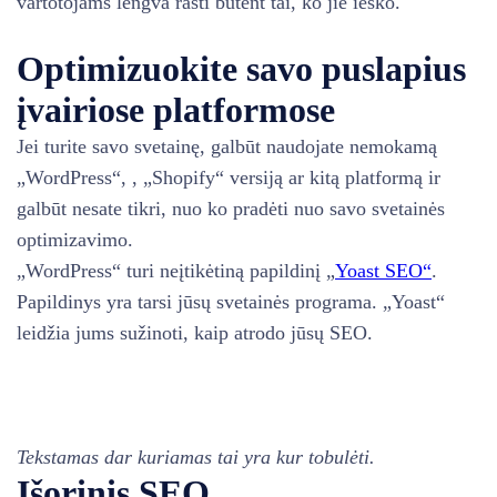
vartotojams lengva rasti būtent tai, ko jie ieško.
Optimizuokite savo puslapius
įvairiose platformose
Jei turite savo svetainę, galbūt naudojate nemokamą
„WordPress“, , „Shopify“ versiją ar kitą platformą ir
galbūt nesate tikri, nuo ko pradėti nuo savo svetainės
optimizavimo.
„WordPress“ turi neįtikėtiną papildinį „
Yoast SEO“
.
Papildinys yra tarsi jūsų svetainės programa. „Yoast“
leidžia jums sužinoti, kaip atrodo jūsų SEO.
Tekstamas dar kuriamas tai yra kur tobulėti.
Išorinis SEO