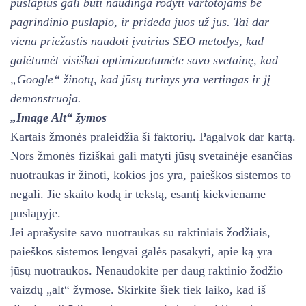
puslapius gali būti naudinga rodyti vartotojams be
pagrindinio puslapio, ir prideda juos už jus. Tai dar
viena priežastis naudoti įvairius SEO metodys, kad
galėtumėt visiškai optimizuotumėte savo svetainę, kad
„Google“ žinotų, kad jūsų turinys yra vertingas ir jį
demonstruoja.
„Image Alt“ žymos
Kartais žmonės praleidžia ši faktorių. Pagalvok dar kartą.
Nors žmonės fiziškai gali matyti jūsų svetainėje esančias
nuotraukas ir žinoti, kokios jos yra, paieškos sistemos to
negali. Jie skaito kodą ir tekstą, esantį kiekviename
puslapyje.
Jei aprašysite savo nuotraukas su raktiniais žodžiais,
paieškos sistemos lengvai galės pasakyti, apie ką yra
jūsų nuotraukos. Nenaudokite per daug raktinio žodžio
vaizdų „alt“ žymose. Skirkite šiek tiek laiko, kad iš