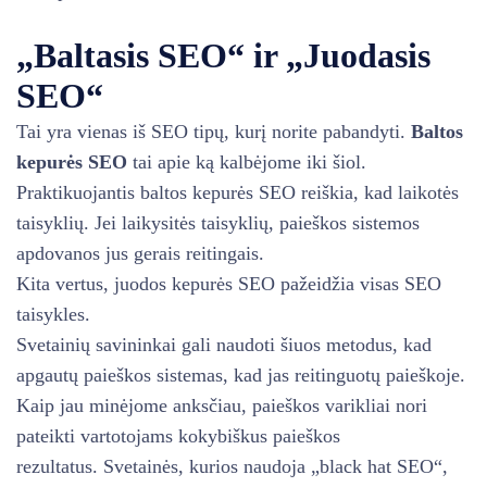
„Baltasis SEO“ ir „Juodasis
SEO“
Tai yra vienas iš SEO tipų, kurį norite pabandyti.
Baltos
kepurės SEO
tai apie ką kalbėjome iki šiol.
Praktikuojantis baltos kepurės SEO reiškia, kad laikotės
taisyklių. Jei laikysitės taisyklių, paieškos sistemos
apdovanos jus gerais reitingais.
Kita vertus, juodos kepurės SEO pažeidžia visas SEO
taisykles.
Svetainių savininkai gali naudoti šiuos metodus, kad
apgautų paieškos sistemas, kad jas reitinguotų paieškoje.
Kaip jau minėjome anksčiau, paieškos varikliai nori
pateikti vartotojams kokybiškus paieškos
rezultatus. Svetainės, kurios naudoja „black hat SEO“,