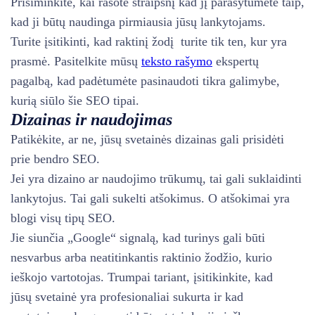
Prisiminkite, kai rašote straipsnį kad jį parašytumėte taip,
kad ji būtų naudinga pirmiausia jūsų lankytojams.
Turite įsitikinti, kad raktinį žodį turite tik ten, kur yra
prasmė. Pasitelkite mūsų
teksto rašymo
ekspertų
pagalbą, kad padėtumėte pasinaudoti tikra galimybe,
kurią siūlo šie SEO tipai.
Dizainas ir naudojimas
Patikėkite, ar ne, jūsų svetainės dizainas gali prisidėti
prie bendro SEO.
Jei yra dizaino ar naudojimo trūkumų, tai gali suklaidinti
lankytojus. Tai gali sukelti atšokimus. O atšokimai yra
blogi visų tipų SEO.
Jie siunčia „Google“ signalą, kad turinys gali būti
nesvarbus arba neatitinkantis raktinio žodžio, kurio
ieškojo vartotojas. Trumpai tariant, įsitikinkite, kad
jūsų svetainė yra profesionaliai sukurta ir kad