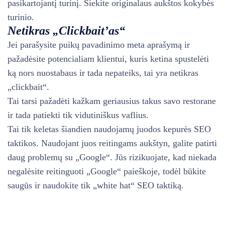
pasikartojantį turinį. Siekite originalaus aukštos kokybės
turinio.
Netikras „Clickbait’as“
Jei parašysite puikų pavadinimo meta aprašymą ir
pažadėsite potencialiam klientui, kuris ketina spustelėti
ką nors nuostabaus ir tada nepateiks, tai yra netikras
„clickbait“.
Tai tarsi pažadėti kažkam geriausius takus savo restorane
ir tada patiekti tik vidutiniškus vaflius.
Tai tik keletas šiandien naudojamų juodos kepurės SEO
taktikos. Naudojant juos reitingams aukštyn, galite patirti
daug problemų su „Google“. Jūs rizikuojate, kad niekada
negalėsite reitinguoti „Google“ paieškoje, todėl būkite
saugūs ir naudokite tik „white hat“ SEO taktiką.