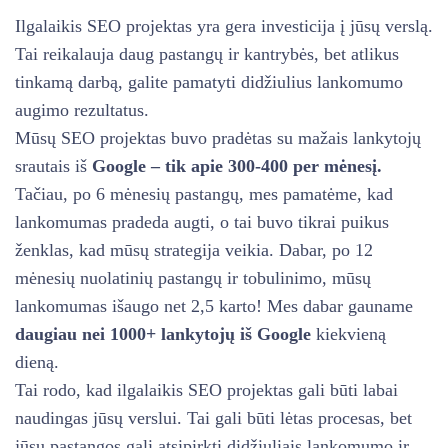
Ilgalaikis SEO projektas yra gera investicija į jūsų verslą.
Tai reikalauja daug pastangų ir kantrybės, bet atlikus
tinkamą darbą, galite pamatyti didžiulius lankomumo
augimo rezultatus.
Mūsų SEO projektas buvo pradėtas su mažais lankytojų
srautais iš
Google – tik apie 300-400 per mėnesį.
Tačiau, po 6 mėnesių pastangų, mes pamatėme, kad
lankomumas pradeda augti, o tai buvo tikrai puikus
ženklas, kad mūsų strategija veikia. Dabar, po 12
mėnesių nuolatinių pastangų ir tobulinimo, mūsų
lankomumas išaugo net 2,5 karto! Mes dabar gauname
daugiau nei 1000+ lankytojų iš Google
kiekvieną
dieną.
Tai rodo, kad ilgalaikis SEO projektas gali būti labai
naudingas jūsų verslui. Tai gali būti lėtas procesas, bet
jūsų pastangos gali atsipirkti didžiuliais lankomumo ir